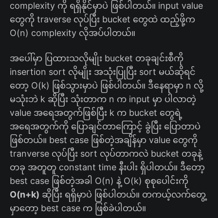
complexity ကို ရရှိနိုင်မှာပဲ ဖြစ်ပါတယ်။ input value
တွေကို traverse လုပ်ပြီး bucket တွေထဲ ထည့်ဖို့က
O(n) complexity လိုအပ်ပါတယ်။
အပေါ်မှာ ပြထားသလိုမျိုး bucket တခုချင်းစီကို
insertion sort လိုမျိုး အသုံးပြုပြီး sort မယ်ဆိုရင်
တော့ O(k) ဖြစ်သွားမှာပဲ ဖြစ်ပါတယ်။ ဒီနေရာမှာ n လို့
မသုံးဘဲ k ဆိုပြီး သုံးတာက n က input မှာ ပါလာတဲ့
value အရေအတွက်ဖြစ်ပြီး k က bucket တွေရဲ့
အရေအတွက်ကို ပြောချင်တာကြောင့် ခွဲပြီး ပြောတာပဲ​
ဖြစ်တယ်။​ best case ဖြစ်တဲ့အချိန်မှာ value တွေကို
tranverse လုပ်ပြီး sort လုပ်တာကလဲ bucket တခုနဲ့
တခု အတူတူ constant time နီးပါး ရှိပါတယ်။ ဒီတော့
best case ဖြစ်တဲ့အခါ O(n) နဲ့ O(k) စုစုပေါင်းကို
O(n+k)
ဆိုပြီး ရရှိမှာပဲ ဖြစ်ပါတယ်။ တကယ့်လက်တွေ့
မှာတော့ best case က ဖြစ်ခဲပါတယ်။