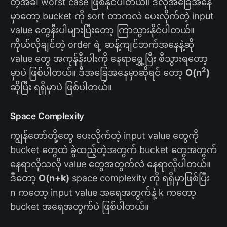
တဲ့အခါ worst case ဖြစ်နိုင်ပါတယ်။ ဒီလိုအခြေအနေ
မှာတော့ bucket ကို sort တာကလဲ ပေးလိုက်တဲ့ input
value တွေနီးပါများပြီးတော့ ကြာသွားနိုင်ပါတယ်။
ကိုယ်လိုချင်တဲ့ order ရဲ့ ဆန့်ကျင်ဘက်အနေနဲ့ဆို
value တွေ အကုန်နီးပါးကို နေရာရွှေ့ပြီး စီသွားရတော့
2
မှာပဲ ဖြစ်ပါတယ်။ ဒီအခြေအနေမှာဆိုရင် တော့
O(n
)
ဆိုပြီး ရရှိမှာပဲ ဖြစ်ပါတယ်။
Space Complexity
ကျွန်တော်တို့တွေ ပေးလိုက်တဲ့ input value တွေကို
bucket တွေထဲ ခွဲထည့်တဲ့အတွက် bucket တွေအတွက်
နေရာလိုသလို value တွေအတွက်လဲ နေရာလိုပါတယ်။
ဒီတော့
O(n+k)
space complexity ကို ရရှိမှာဖြစ်ပြီး
n ကတော့ input value အရေအတွက်နဲ့ k ကတော့
bucket အရေအတွက်ပဲ ဖြစ်ပါတယ်။