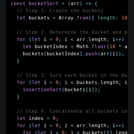
const
bucketSort
=
(
arr
)
=>
{
// Step 1: Create the buckets
let
 buckets 
=
 Array
.
from
(
{
length
:
10
}
// Step 2: Determine the bucket and put
for
(
let
 i 
=
0
;
 i 
<
 arr
.
length
;
 i
++
)
{
let
 bucketIndex 
=
 Math
.
floor
(
10
*
 arr
    buckets
[
bucketIndex
]
.
push
(
arr
[
i
]
)
;
}
// Step 3: Sort each bucket in the buck
for
(
let
 i 
=
0
;
 i 
<
 buckets
.
length
;
 i
++
insertionSort
(
buckets
[
i
]
)
;
}
// Step 4: Concatenate all buckets into
let
 index 
=
0
;
for
(
let
 i 
=
0
;
 i 
<
 arr
.
length
;
 i
++
)
{
for
(
let
 j 
=
0
;
 j 
<
 buckets
[
i
]
.
length