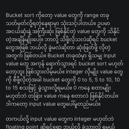
Bucket sort ကိုတော့ value တွေကို range တခု
သတ်မှတ်လို့ရတဲ့နေရာမှာ သုံးသင့်ပါတယ်။ ဥပမာ
အငယ်ဆုံးနဲ့ အကြီးဆုံး ဖြစ်နိုင်တဲ့ value တွေကို သိနိုင်
တဲ့အချိန်မျိုးပေါ့။ ဘာလို့ သိဖို့လိုသလဲဆိုရင် bucket
တွေအဖြစ် ဘယ်လို ခွဲမလဲဆိုတာ ဆုံးဖြတ်ဖို့ လိုတဲ့
အတွက် ဖြစ်တယ်။ Bucket တခုထဲမှာ ရှိသမျှ input
value တွေ အကုန် ရောက်သွားရင် bucket sort မဟုတ်
တော့ဘူး ဖြစ်သွားလိမ့်မယ်။ integer လိုမျိုး value တွေ
ကို စီဖို့လိုတဲ့အခါ bucket တွေကို 0 to 5, 5 to 10, 10
to 15 စသဖြင့် ခွဲသွားလို့ရမယ်။ 0 ကနေ စတာမျိုး
မဟုတ်ဘဲ တခြား value ကနေ စတာလဲ ဖြစ်နိုင်တယ်။
ဒါကတော့ input value တွေပေါ်မူတည်မယ်။
တကယ်လို့ input value တွေက integer မဟုတ်ဘဲ
floating point ဆိုရင်ရော ဘယ်လို ခွဲသွားလို့ ရမယ်