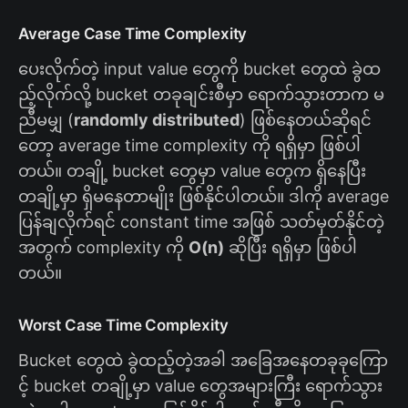
Average Case Time Complexity
ပေးလိုက်တဲ့ input value တွေကို bucket တွေထဲ ခွဲထ
ည့်လိုက်လို့ bucket တခုချင်းစီမှာ ရောက်သွားတာက မ
ညီမမျှ (
randomly distributed
) ဖြစ်နေတယ်ဆိုရင်
တော့ average time complexity ကို ရရှိမှာ ဖြစ်ပါ
တယ်။ တချို့ bucket တွေမှာ value တွေက ရှိနေပြီး
တချို့မှာ ရှိမနေတာမျိုး ဖြစ်နိုင်ပါတယ်။ ဒါကို average
ပြန်ချလိုက်ရင် constant time အဖြစ် သတ်မှတ်နိုင်တဲ့
အတွက် complexity ကို
O(n)
ဆိုပြီး ရရှိမှာ ဖြစ်ပါ
တယ်။
Worst Case Time Complexity
Bucket တွေထဲ ခွဲထည့်တဲ့အခါ အခြေအနေတခုခုကြော
င့် bucket တချို့မှာ value တွေအများကြီး ရောက်သွား