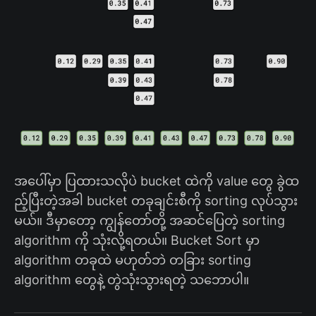
အပေါ်မှာ ပြထားသလိုပဲ bucket ထဲကို value တွေ ခွဲထ
ည့်ပြီးတဲ့အခါ bucket တခုချင်းစီကို sorting လုပ်သွား
မယ်။ ဒီမှာတော့ ကျွန်တော်တို့ အဆင်ပြေတဲ့ sorting
algorithm ကို သုံးလို့ရတယ်။​ Bucket Sort မှာ
algorithm တခုထဲ မဟုတ်ဘဲ တခြား sorting
algorithm တွေနဲ့ တွဲသုံးသွားရတဲ့ သဘောပါ။