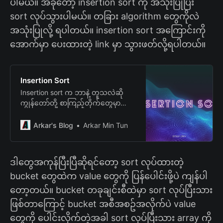
ပါမယ်။ အခုတော့ insertion sort ကို အသုံးပြုပြီး
sort လုပ်သွားပါမယ်။ တခြား algorithm တွေကိုလဲ
အသုံးပြုလို့ ရပါတယ်။ insertion sort အကြောင်းကို
အောက်မှာ ပေးထားတဲ့ link မှာ သွားဖတ်လို့ရပါတယ်။
Insertion Sort
Insertion sort က ဘာနဲ့ တူသလဲဆို
ကျွန်တော်တို့ စာကြည့်တိုက်တွေမှာ
စာအုပ်တွေစီတာနဲ့ သွားတူပါတယ်။
စာအုပ်စင်တခုမှာ စာအုပ်တွေကို
Arkar's Blog
Arkar Min Tun
alphabetical စီတာနဲ့ တွဲပြီး မြင်ကြ
ဒါတွေအကုန်ပြီးပြီဆိုရင်တော့ sort လုပ်ထားတဲ့
bucket တွေထဲက value တွေကို ပြန်ပေါင်းဖို့ပဲ ကျန်ပါ
တော့တယ်။ bucket တခုချင်းစီထဲမှာ sort လုပ်ပြီးသား
ဖြစ်တာကြောင့် bucket အစီအစဥ်အလိုက်ပဲ value
တွေကို ပေါင်းလိုက်တဲ့အခါ sort လုပ်ပြီးသား array ကို