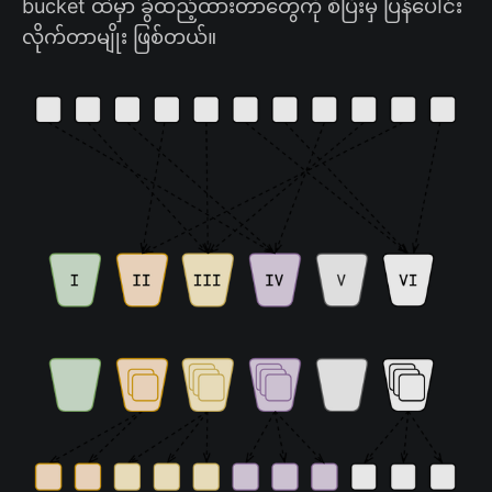
bucket ထဲမှာ ခွဲထည့်ထားတာတွေကို စီပြီးမှ ပြန်ပေါင်း
လိုက်တာမျိုး ဖြစ်တယ်။