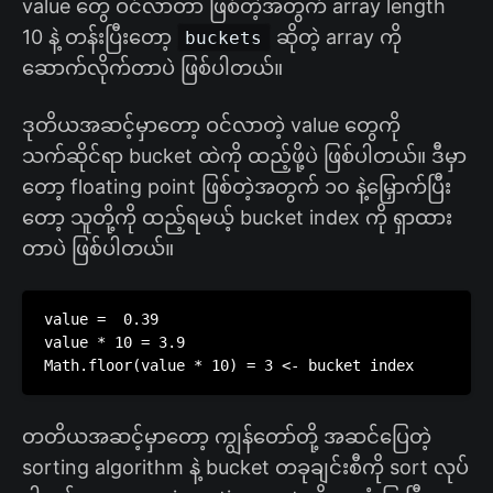
value တွေ ဝင်လာတာ ဖြစ်တဲ့အတွက် array length
10 နဲ့ တန်းပြီးတော့
ဆိုတဲ့ array ကို
buckets
ဆောက်လိုက်တာပဲ ဖြစ်ပါတယ်။
ဒုတိယအဆင့်မှာတော့ ဝင်လာတဲ့ value တွေကို
သက်ဆိုင်ရာ bucket ထဲကို ထည့်ဖို့ပဲ ဖြစ်ပါတယ်။ ဒီမှာ
တော့ floating point ဖြစ်တဲ့အတွက် ၁၀ နဲ့မြှောက်ပြီး
တော့ သူတို့ကို ထည့်ရမယ့် bucket index ကို ရှာထား
တာပဲ ဖြစ်ပါတယ်။
value =  0.39

value * 10 = 3.9

Math.floor(value * 10) = 3 <- bucket index
တတိယအဆင့်မှာတော့ ကျွန်တော်တို့ အဆင်ပြေတဲ့
sorting algorithm နဲ့ bucket တခုချင်းစီကို sort လုပ်