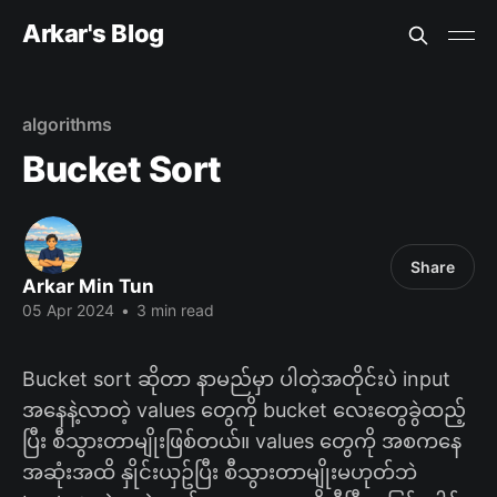
Arkar's Blog
algorithms
Bucket Sort
Share
Arkar Min Tun
05 Apr 2024
•
3 min read
Bucket sort ဆိုတာ နာမည်မှာ ပါတဲ့အတိုင်းပဲ input
အနေနဲ့လာတဲ့ values တွေကို bucket လေးတွေခွဲထည့်
ပြီး စီသွားတာမျိုးဖြစ်တယ်။ values တွေကို အစကနေ
အဆုံးအထိ နှိုင်းယှဥ်ပြီး စီသွားတာမျိုးမဟုတ်ဘဲ