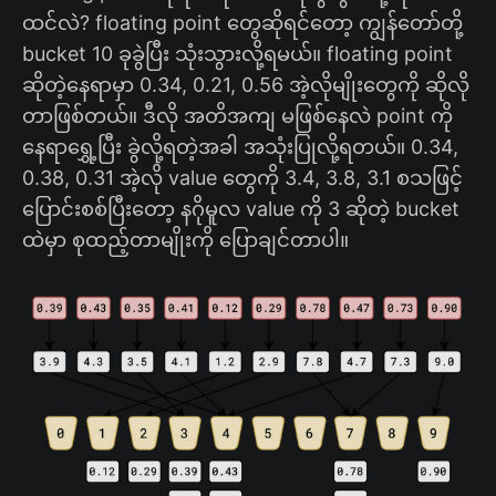
ထင်လဲ? floating point တွေဆိုရင်တော့ ကျွန်တော်တို့
bucket 10 ခုခွဲပြီး သုံးသွားလို့ရမယ်။ floating point
ဆိုတဲ့နေရာမှာ 0.34, 0.21, 0.56 အဲ့လိုမျိုးတွေကို ဆိုလို
တာဖြစ်တယ်။ ဒီလို အတိအကျ မဖြစ်နေလဲ point ကို
နေရာရွှေ့ပြီး ခွဲလို့ရတဲ့အခါ အသုံးပြုလို့ရတယ်။ 0.34,
0.38, 0.31 အဲ့လို value တွေကို 3.4, 3.8, 3.1 စသဖြင့်
ပြောင်းစစ်ပြီးတော့ နဂိုမူလ value ကို 3 ဆိုတဲ့ bucket
ထဲမှာ စုထည့်တာမျိုးကို ပြောချင်တာပါ။