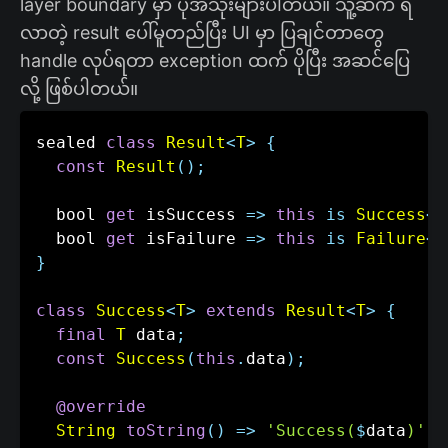
layer boundary မှာ ပိုအသုံးများပါတယ်။ သူ့ဆီက ရ
လာတဲ့ result ပေါ်မူတည်ပြီး UI မှာ ပြချင်တာတွေ
handle လုပ်ရတာ exception ထက် ပိုပြီး အဆင်ပြေ
လို့ ဖြစ်ပါတယ်။
sealed 
class
Result
<
T
>
{
const
Result
(
)
;
  bool 
get
 isSuccess 
=
>
this
is
Success
<
T
  bool 
get
 isFailure 
=
>
this
is
Failure
<
T
}
class
Success
<
T
>
extends
Result
<
T
>
{
final
T
 data
;
const
Success
(
this
.
data
)
;
@override
String
toString
(
)
=
>
'Success(
$
data
)'
;