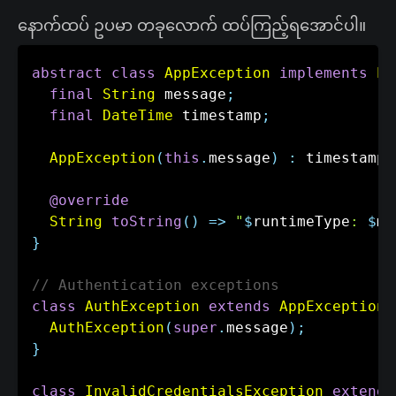
နောက်ထပ် ဥပမာ တခုလောက် ထပ်ကြည့်ရအောင်ပါ။
abstract
class
AppException
implements
Ex
final
String
 message
;
final
DateTime
 timestamp
;
AppException
(
this
.
message
)
:
 timestamp 
@override
String
toString
(
)
=
>
"
$
runtimeType
: 
$
me
}
// Authentication exceptions
class
AuthException
extends
AppException
AuthException
(
super
.
message
)
;
}
class
InvalidCredentialsException
extends