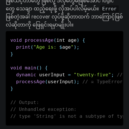
ဖြစ်သင့်တာတွေ ဖြစ်လို့ ဒီလိုတွေမဖြစ်အောင် logic
တွေ သေချာ ထည့်ရေးဖို့ လိုအပ်ပါလိမ့်မယ်။
Error
ဖြစ်တဲ့အခါ recover လုပ်ဖို့ဆိုတာထက် ဘာကြောင့်ဖြစ်
လဲဆိုတာကို ဖြေရှင်းရမှာမျိုးပါ။
void
processAge
(
int age
)
{
print
(
"Age is: 
$
age
"
)
;
}
void
main
(
)
{
dynamic
 userInput 
=
"twenty-five"
;
// D
processAge
(
userInput
)
;
// ☠️ TypeError 
}
// Output:
// Unhandled exception:
// type 'String' is not a subtype of type