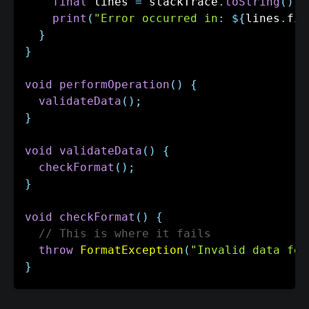
final
 lines 
=
 stackTrace
.
toString
(
)
.
s
print
(
"Error occurred in: 
${
lines
.
fir
}
}
void
performOperation
(
)
{
validateData
(
)
;
}
void
validateData
(
)
{
checkFormat
(
)
;
}
void
checkFormat
(
)
{
// This is where it fails
throw
FormatException
(
"Invalid data for
}