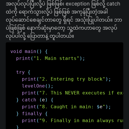
အလုပ်လုပ်ပြီးလို့ပဲ ဖြစ်ဖြစ်၊ exception ဖြစ်လို့ catch
ထဲကို ရောက်သွားလို့ပဲ ဖြစ်ဖြစ် အကုန်ပြီးတဲ့အခါ
လုပ်ဆောင်စေချင်တာတွေ ရှိရင် အသုံးပြုပါတယ်။ ဘာ
ပဲဖြစ်ဖြစ် နောက်ဆုံးမှာတော့ သူ့ထဲကဟာတွေ အလုပ်
လုပ်ပါလို့ ပြောတာနဲ့ တူပါတယ်။
void
main
(
)
{
print
(
"1. Main starts"
)
;
try
{
print
(
"2. Entering try block"
)
;
levelOne
(
)
;
print
(
"7. This NEVER executes if exce
}
catch
(
e
)
{
print
(
"8. Caught in main: 
$
e
"
)
;
}
finally
{
print
(
"9. Finally in main always runs
}