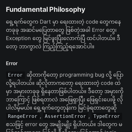
Fundamental Philosophy
ရှေ့ရက်တွေက Dart မှာ ရေးထားတဲ့ code တွေကနေ
တခုခု အဆင်မပြေတာတွေ ဖြစ်တဲ့အခါ Error တွေ၊
Exception တွေ မြင်ဖူးပြီးလောက်ပြီ ထင်ပါတယ်။ ဒီ
တော့ ဘာကွာလဲ ကြည့်ကြည့်ရအောင်ပါ။
Error
ဆိုတာကိုတော့ programming bug လို့ ပြော
Error
လို့ရပါတယ်။​ ဆိုလိုတာကတော့ ရေးထားတဲ့ code ထဲ
မှာ အမှားတခုခု ရှိနေတာဖြစ်ပါတယ်။ ဒီတော့ အမှားကို
ဘာကြောင့် ဖြစ်ရတာလဲ အဖြေရှာပြီး ဖြေရှင်းပေးဖို့ လို
ပါလိမ့်မယ်။ ရှေ့ရက်တွေတုန်းက မြင်ခဲ့ရတာတွေဆို
,
,
RangeError
AssertionError
TypeError
စသဖြင့် error တွေ အမျိုးမျိုး ရှိပါတယ်။​ ဒါတွေက မ