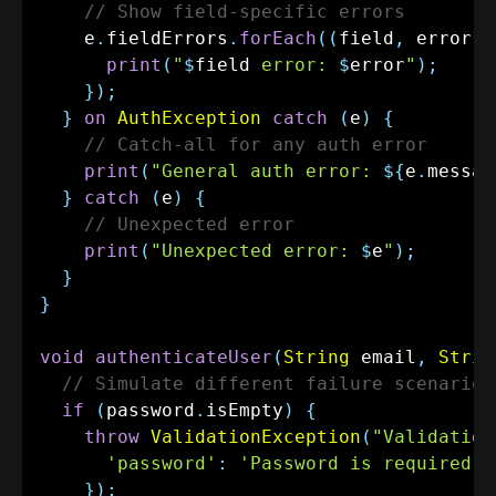
// Show field-specific errors
    e
.
fieldErrors
.
forEach
(
(
field
,
 error
)
print
(
"
$
field
 error: 
$
error
"
)
;
}
)
;
}
on
AuthException
catch
(
e
)
{
// Catch-all for any auth error
print
(
"General auth error: 
${
e
.
messag
}
catch
(
e
)
{
// Unexpected error
print
(
"Unexpected error: 
$
e
"
)
;
}
}
void
authenticateUser
(
String
 email
,
Strin
// Simulate different failure scenarios
if
(
password
.
isEmpty
)
{
throw
ValidationException
(
"Validation
'password'
:
'Password is required'
,
}
)
;