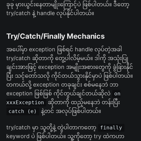
ခုခု မှားယွင်းနေတာမျိုးကြောင့်ပဲ ဖြစ်ပါတယ်။ ဒီတော့
try/catch နဲ့ handle လုပ်နိုင်ပါတယ်။
Try/Catch/Finally Mechanics
အပေါ်မှာ exception ဖြစ်ရင် handle လုပ်တဲ့အခါ
try/catch ဆိုတာကို တွေ့ပါလိမ့်မယ်။ ဒါကို အသုံးပြု
ချင်းအားဖြင့် exception အမျိုးအစားတွေကို ခွဲခြားနိုင်
ပြီး သင့်တော်သလို ကိုင်တယ်သွားနိုင်မှာပဲ ဖြစ်ပါတယ်။
တကယ်လို့ exception တခုချင်း စစ်မနေဘဲ ဘာ
exception ဖြစ်ဖြစ် ကိုင်တွယ်ချင်တယ်ဆိုလဲ
on
ဆိုတာကို ထည့်မနေဘဲ တန်းပြီး
xxxException
နဲ့တင် အလုပ်ဖြစ်ပါတယ်။
catch (e)
try/catch မှာ သူတို့နဲ့ တွဲပါတာကတော့
finally
keyword ပဲ ဖြစ်ပါတယ်။ သူ့ကိုတော့ try ထဲကဟာ