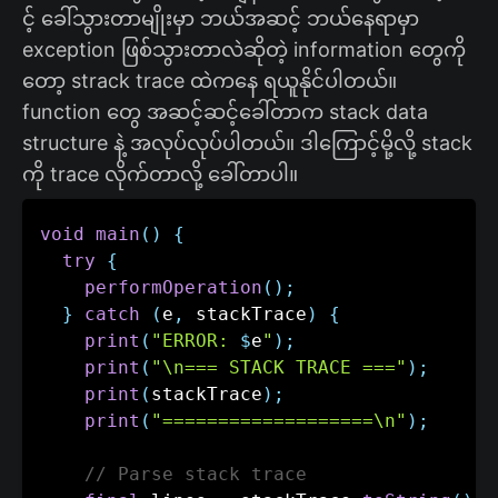
င့် ခေါ်သွားတာမျိုးမှာ ဘယ်အဆင့် ဘယ်နေရာမှာ
exception ဖြစ်သွားတာလဲဆိုတဲ့ information တွေကို
တော့ strack trace ထဲကနေ ရယူနိုင်ပါတယ်။
function တွေ အဆင့်ဆင့်ခေါ်တာက stack data
structure နဲ့ အလုပ်လုပ်ပါတယ်။ ဒါကြောင့်မို့လို့ stack
ကို trace လိုက်တာလို့ ခေါ်တာပါ။
void
main
(
)
{
try
{
performOperation
(
)
;
}
catch
(
e
,
 stackTrace
)
{
print
(
"ERROR: 
$
e
"
)
;
print
(
"\n=== STACK TRACE ==="
)
;
print
(
stackTrace
)
;
print
(
"===================\n"
)
;
// Parse stack trace