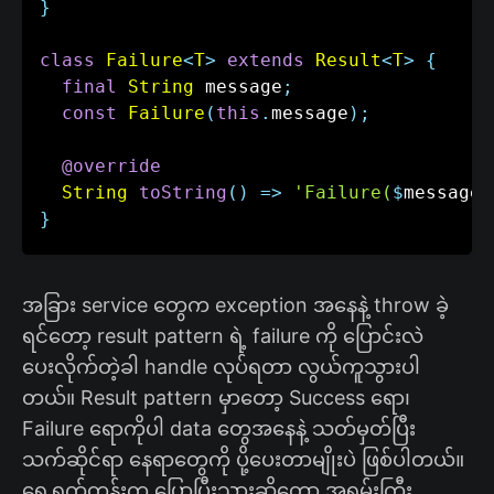
}
class
Failure
<
T
>
extends
Result
<
T
>
{
final
String
 message
;
const
Failure
(
this
.
message
)
;
@override
String
toString
(
)
=
>
'Failure(
$
message
)
}
အခြား service တွေက exception အနေနဲ့ throw ခဲ့
ရင်တော့ result pattern ရဲ့ failure ကို ပြောင်းလဲ
ပေးလိုက်တဲ့ခါ handle လုပ်ရတာ လွယ်ကူသွားပါ
တယ်။ Result pattern မှာတော့ Success ရော၊
Failure ရောကိုပါ data တွေအနေနဲ့ သတ်မှတ်ပြီး
သက်ဆိုင်ရာ နေရာတွေကို ပို့ပေးတာမျိုးပဲ ဖြစ်ပါတယ်။
ရှေ့ရက်တုန်းက ပြောပြီးသားဆိုတော့ အရမ်းကြီး