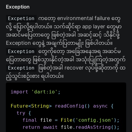
Exception
ကတော့ environmental failure တွေ
Excpetion
လို့ ပြောလို့ရပါတယ်။ သက်ဆိုင်ရာ app layer တွေမှာ
အဆင်မပြေတာတွေ ဖြစ်တဲ့အခါ အဆင့်ဆင့် သိနိုင်ဖို့
Exception တွေနဲ့ အချက်ပြတာမျိုး ဖြစ်ပါတယ်။
တွေကိုတော့ အခြေအနေအရ အဆင်မ
Exception
ပြေတာတွေ ဖြစ်သွားနိုင်တဲ့အခါ အသုံးပြုကြတဲ့အတွက်
ဖြစ်တဲ့အခါ recover လုပ်ဖို့ဆိုတာကို ထ
Exception
ည့်သွင်းစဥ်းစား ရပါတယ်။
import
'dart:io'
;
Future
<
String
>
readConfig
(
)
async
{
try
{
final
 file 
=
File
(
'config.json'
)
;
return
await
 file
.
readAsString
(
)
;