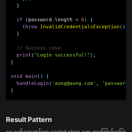
}
if
(
password
.
length 
<
6
)
{
throw
InvalidCredentialsException
(
)
;
}
// Success case
print
(
"Login successful!"
)
;
}
void
main
(
)
{
handleLogin
(
'aung@aung.com'
,
'password'
}
Result Pattern
ရှေ့ရက်တွေတုန်းက sealed class တွေ အကြောင်းပြော