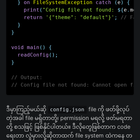
}
on
FileSystemException
catch
(
e
)
{
print
(
"Config file not found: 
${
e
.
mes
return
'{"theme": "default"}'
;
// Fal
}
}
void
main
(
)
{
readConfig
(
)
;
}
// Output:
// Config file not found: Cannot open fil
ဒီမှာကြည့်မယ်ဆို
file ကို ဖတ်ဖို့လုပ်
config.json
တဲ့အခါ file မရှိတာတို့၊ permission မရလို့ ဖတ်မရတာ
တို့ စသဖြင့် ဖြစ်နိုင်ပါတယ်။ ဒီလိုတွေဖြစ်တာက code
ရေးတာ လွဲမှားလို့ဆိုတာထက် file system ထဲကနေ တ