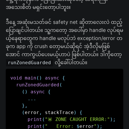
အသေးစိတ် မရှင်းတော့ပါဘူး။
ဒီနေ့ အဆုံးမသတ်ခင် safety net ဆိုတာလေးလဲ ထည့်
ပြောချင်ပါတယ်။ သူ့ကတော့ အပေါ်မှာ handle လုပ်ရမ
ယ့်နေရာတွေက handle မလုပ်ဘဲ exception/error တ
ခုက app ကို crush တော့မယ်ဆိုရင် အဲ့ဒီလိုမဖြစ်
အောင် ကာကွယ်ပေးမယ့်ဟာပဲ ဖြစ်ပါတယ်။ ဒါကိုတော့
လို့ခေါ်ပါတယ်။
runZonedGuarded
void
main
(
)
async
{
runZonedGuarded
(
(
)
async
{
.
.
.
}
,
(
error
,
 stackTrace
)
{
print
(
"🚨 ZONE CAUGHT ERROR:"
)
;
print
(
"   Error: 
$
error
"
)
;