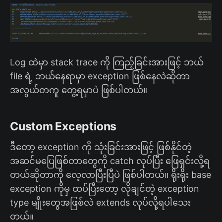
Log ထဲမှာ stack trace ကို ကြည့်ခြင်းအားဖြင့် ဘယ်
file ရဲ့ ဘယ်နေရာမှာ exception ဖြစ်နေလဲဆိုတာ
အလွယ်တကူ တွေ့ရမှာပဲ ဖြစ်ပါတယ်။
Custom Exceptions
ဒီတော့ exception ကို သုံးခြင်းအားဖြင့် ဖြစ်နိုင်တဲ့
အဆင်မပြေဖြစ်တာတွေကို catch လုပ်ပြီး ဖြေရှင်းလို့ရ
တယ်ဆိုတာကို လေ့လာပြီးပြီပဲ ဖြစ်ပါတယ်။ ရိုးရိုး base
exception ကိုမှ ထပ်ပြီးတော့ လိုချင်တဲ့ exception
type မျိုးတွေအဖြစ်လဲ extends လုပ်လို့ရပါသေး
တယ်။