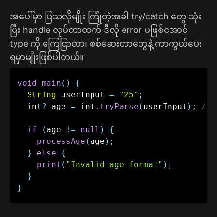
အပေါ်မှာ ပြသလိုမျိုး ကြုံတဲ့အခါ try/catch တွေ သုံး
ပြီး handle လုပ်တာထက် ဒီလို error မဖြစ်အောင်
type ကို ကြေငြာတာ၊ စစ်ဆေးတာတွေနဲ့ ကာကွယ်ပေး
ရမှာမျိုးဖြစ်ပါတယ်။
void
main
(
)
{
String
 userInput 
=
"25"
;
  int
?
 age 
=
 int
.
tryParse
(
userInput
)
;
// 
if
(
age 
!=
null
)
{
processAge
(
age
)
;
}
else
{
print
(
"Invalid age format"
)
;
}
}