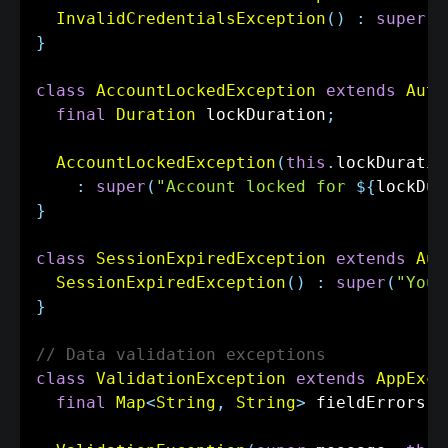
InvalidCredentialsException
(
)
:
super
(
"
}
class
AccountLockedException
extends
Auth
final
Duration
 lockDuration
;
AccountLockedException
(
this
.
lockDuratio
:
super
(
"Account locked for 
${
lockDur
}
class
SessionExpiredException
extends
Aut
SessionExpiredException
(
)
:
super
(
"Your
}
// Data validation exceptions
class
ValidationException
extends
AppExce
final
Map
<
String
,
String
>
 fieldErrors
;