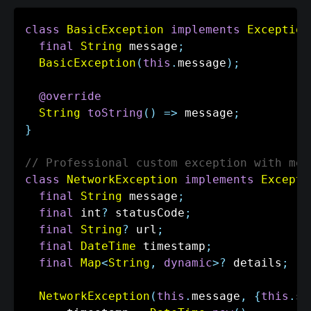
class
BasicException
implements
Exception
final
String
 message
;
BasicException
(
this
.
message
)
;
@override
String
toString
(
)
=
>
 message
;
}
// Professional custom exception with met
class
NetworkException
implements
Excepti
final
String
 message
;
final
 int
?
 statusCode
;
final
String
?
 url
;
final
DateTime
 timestamp
;
final
Map
<
String
,
dynamic
>
?
 details
;
NetworkException
(
this
.
message
,
{
this
.
st