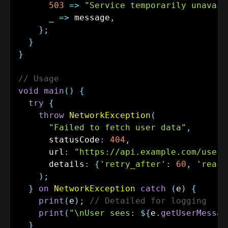
503
=
>
"Service temporarily unavail
      _ 
=
>
 message
,
}
;
}
}
// Usage
void
main
(
)
{
try
{
throw
NetworkException
(
"Failed to fetch user data"
,
      statusCode
:
404
,
      url
:
"https://api.example.com/users
      details
:
{
'retry_after'
:
60
,
'reaso
)
;
}
on
NetworkException
catch
(
e
)
{
print
(
e
)
;
// Detailed for logging
print
(
"\nUser sees: 
${
e
.
getUserMessag
}