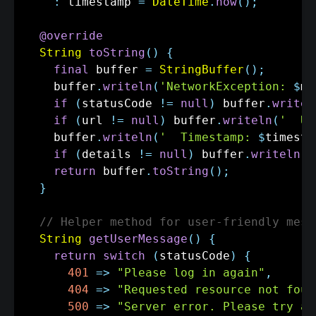
:
 timestamp 
=
DateTime
.
now
(
)
;
@override
String
toString
(
)
{
final
 buffer 
=
StringBuffer
(
)
;
    buffer
.
writeln
(
'NetworkException: 
$
me
if
(
statusCode 
!=
null
)
 buffer
.
writel
if
(
url 
!=
null
)
 buffer
.
writeln
(
'  UR
    buffer
.
writeln
(
'  Timestamp: 
$
timesta
if
(
details 
!=
null
)
 buffer
.
writeln
(
'
return
 buffer
.
toString
(
)
;
}
// Helper method for user-friendly mess
String
getUserMessage
(
)
{
return
switch
(
statusCode
)
{
401
=
>
"Please log in again"
,
404
=
>
"Requested resource not foun
500
=
>
"Server error. Please try ag