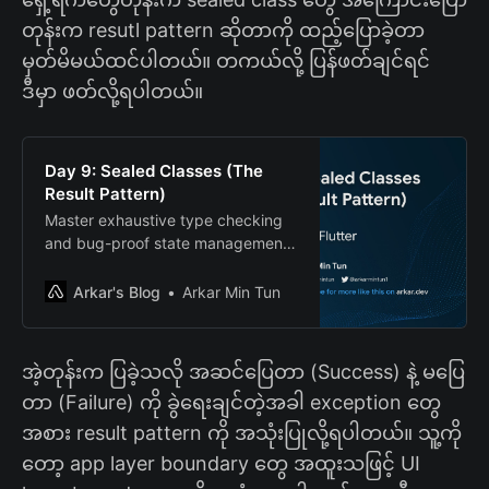
တုန်းက resutl pattern ဆိုတာကို ထည့်ပြောခဲ့တာ
မှတ်မိမယ်ထင်ပါတယ်။ တကယ်လို့ ပြန်ဖတ်ချင်ရင်
ဒီမှာ ဖတ်လို့ရပါတယ်။
Day 9: Sealed Classes (The
Result Pattern)
Master exhaustive type checking
and bug-proof state management
using sealed classes that force you
to handle every possible scenario
Arkar's Blog
Arkar Min Tun
at compile-time.
အဲ့တုန်းက ပြခဲ့သလို အဆင်ပြေတာ (Success) နဲ့ မပြေ
တာ (Failure) ကို ခွဲရေးချင်တဲ့အခါ exception တွေ
အစား result pattern ကို အသုံးပြုလို့ရပါတယ်။ သူ့ကို
တော့ app layer boundary တွေ အထူးသဖြင့် UI