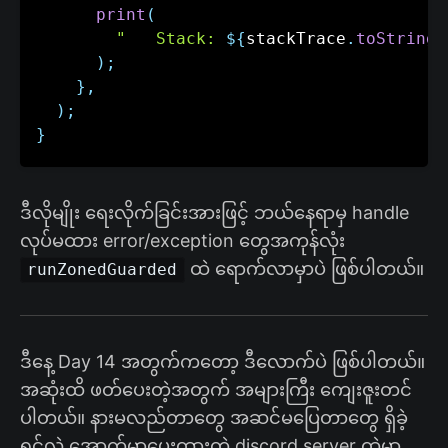
print
(
"   Stack: 
${
stackTrace
.
toString
(
)
;
}
,
)
;
}
ဒီလိုမျိုး ရေးလိုက်ခြင်းအားဖြင့် ဘယ်နေရာမှ handle
လုပ်မထား error/exception တွေအကုန်လုံး
ထဲ ရောက်လာမှာပဲ ဖြစ်ပါတယ်။
runZonedGuarded
ဒီနေ့ Day 14 အတွက်ကတော့ ဒီလောက်ပဲ ဖြစ်ပါတယ်။
အဆုံးထိ ဖတ်ပေးတဲ့အတွက် အများကြီး ကျေးဇူးတင်
ပါတယ်။ နားမလည်တာတွေ အဆင်မပြေတာတွေ ရှိခဲ့
ရင်လဲ အောက်မှာပေးထားတဲ့ discord server ထဲမှာ