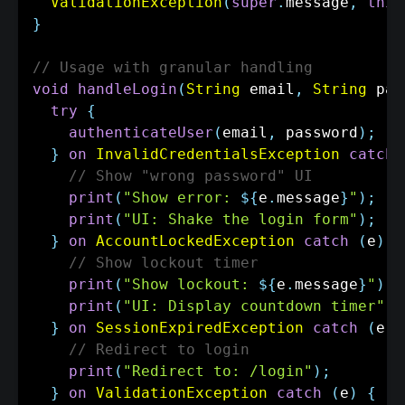
ValidationException
(
super
.
message
,
this
}
// Usage with granular handling
void
handleLogin
(
String
 email
,
String
 pas
try
{
authenticateUser
(
email
,
 password
)
;
}
on
InvalidCredentialsException
catch
// Show "wrong password" UI
print
(
"Show error: 
${
e
.
message
}
"
)
;
print
(
"UI: Shake the login form"
)
;
}
on
AccountLockedException
catch
(
e
)
{
// Show lockout timer
print
(
"Show lockout: 
${
e
.
message
}
"
)
;
print
(
"UI: Display countdown timer"
)
;
}
on
SessionExpiredException
catch
(
e
)
// Redirect to login
print
(
"Redirect to: /login"
)
;
}
on
ValidationException
catch
(
e
)
{