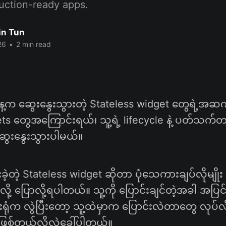
duction-ready apps.
in Tun
26
•
2 min read
နေ့က ဆွေးနွေးသွားတဲ့ Stateless widget တွေရဲ့အဆက်
ts တွေအကြောင်းရယ်၊ သူ့ရဲ့ lifecycle နဲ့ ပတ်သက်တ
ေးနွေးသွားပါမယ်။
ဲ့တဲ့ Stateless widget ဆိုတာ ပုံသေကားချပ်လိုမျိုး 
ို့ ပြောလို့ရပါတယ်။ သူ့ကို ပြောင်းချင်တဲ့အခါ အပြ
ံက လွဲပြီးတော့ သူ့ထဲမှာက ပြောင်းလဲတာတွေ လုပ်လိ
ဖြစ်တယ်လို့လဲ​ခေါ်ပါတယ်။