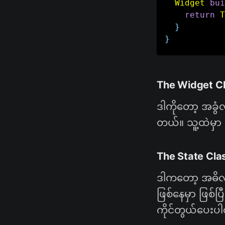
Widget
bui
return
T
}
}
The Widget C
ဒါကိုတော့ အခွံလ
တယ်။ သူ့ထဲမှာ 
The State Cla
ဒါကတော့ အဓိလု
ဖြစ်နေမှာ ဖြစ်ပ
ကိုင်တွယ်ပေးပ