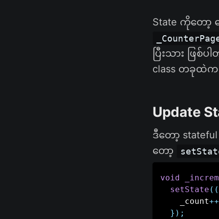
State ကိုတော့ 
_CounterPag
ပြီးသား ဖြစ်ပါ
class တခုထဲက ခ
Update St
ဒီတော့ statefu
တော့
setStat
void
_increm
setState
(
(
    _count
++
}
)
;