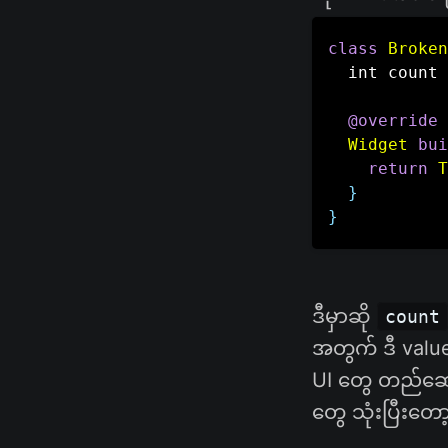
class
Broken
  int count 
@override
Widget
bui
return
T
}
}
ဒီမှာဆို
count
အတွက် ဒီ value
UI တွေ တည်ဆော
တွေ သုံးပြီးတော