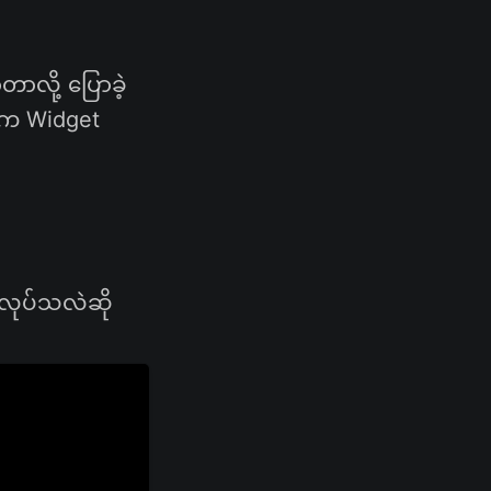
တာလို့ ပြောခဲ့
s က Widget
 လုပ်သလဲဆို