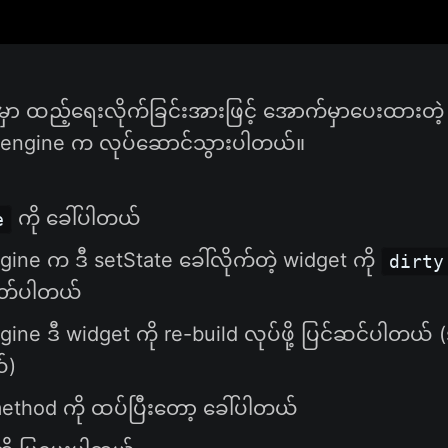
ှာ ထည့်ရေးလိုက်ခြင်းအားဖြင့် အောက်မှာပေးထားတဲ
er engine က လုပ်ဆောင်သွားပါတယ်။
ကို ခေါ်ပါတယ်
e
gine က ဒီ setState ခေါ်လိုက်တဲ့ widget ကို
dirty
မှတ်ပါတယ်
gine ဒီ widget ကို re-build လုပ်ဖို့ ပြင်ဆင်ပါတယ်
်)
thod ကို ထပ်ပြီးတော့ ခေါ်ပါတယ်