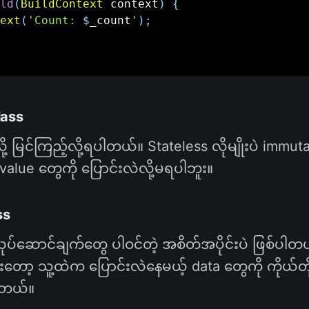
ld
(
BuildContext
 context
)
{
ext
(
'Count: 
$
_count
'
)
;
lass
ို့ မြင်ကြည့်လို့ရပါတယ်။ Stateless လိုမျိုးပဲ immut
value တွေကို ပြောင်းလဲလို့မရပါဘူး။
ss
ပ်ဆောင်ချက်တွေ ပါဝင်တဲ့ အစိတ်အပိုင်းပဲ ဖြစ်ပါတ
ြီးတော့ သူ့ထဲက ပြောင်းလဲနေမယ့် data တွေကို ကိုယ်တ
ါတယ်။