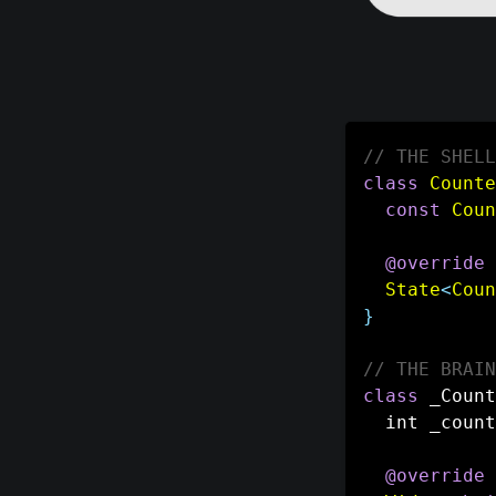
// THE SHELL
class
Counte
const
Coun
@override
State
<
Coun
}
// THE BRAIN
class
 _Count
  int _count
@override