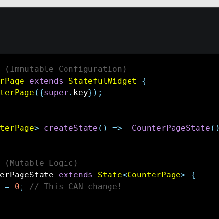
 (Immutable Configuration)
rPage
extends
StatefulWidget
{
terPage
(
{
super
.
key
}
)
;
terPage
>
createState
(
)
=
>
_CounterPageState
(
 (Mutable Logic)
erPageState 
extends
State
<
CounterPage
>
{
 
=
0
;
// This CAN change!