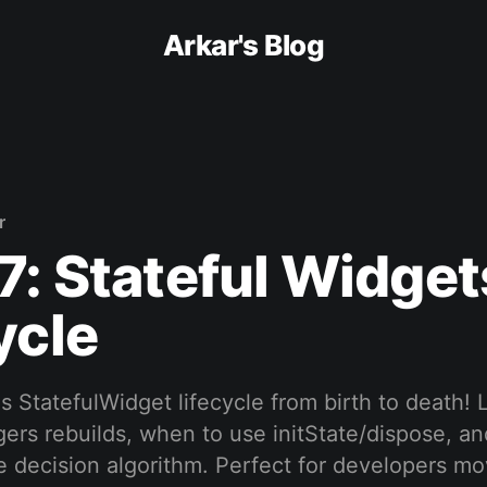
Arkar's Blog
r
7: Stateful Widget
ycle
's StatefulWidget lifecycle from birth to death!
ggers rebuilds, when to use initState/dispose, and
e decision algorithm. Perfect for developers m