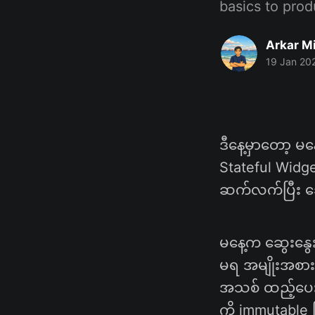
basics to pro
Arkar M
19 Jan 20
ဒီနေ့မှာတော့ မ
Stateful Widge
ဆက်လက်ပြီး ဆွ
မနေ့က ဆွေးနွေးခ
မရ အမျိုးအစားလ
အသစ် ထည့်ပေးရု
ကို immutable 