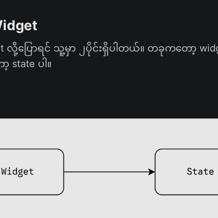
Widget
 လို့ပြောရင် သူ့မှာ ၂ပိုင်းရှိပါတယ်။ တခုကတော့ widg
့ state ပါ။