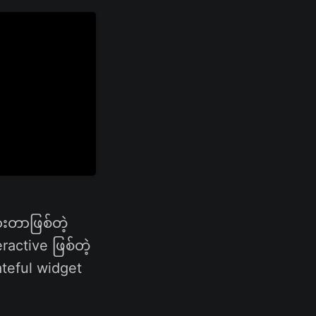
ားတာဖြစ်တဲ့
active ဖြစ်တဲ့
teful widget