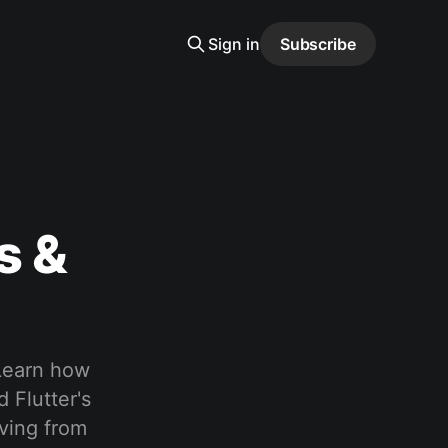
Sign in
Subscribe
s &
 Learn how
 Flutter's
oving from