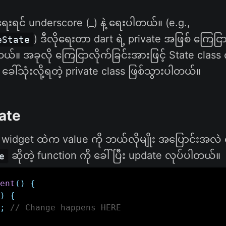
ရေးရင် underscore (_) နဲ့ ရေးပါတယ်။ (e.g.,
) ဒီလိုရေးတာ dart ရဲ့ private အဖြစ် ကြေငြာ
eState
တယ်။ အခုလို ကြေငြာလိုက်ခြင်းအားဖြင့် State clas
ေါ်သုံးလို့ရတဲ့ private class ဖြစ်သွားပါတယ်။
ate
l widget ထဲက value ကို ဘယ်လိုမျိုး အပြောင်းအလဲ
ဆိုတဲ့ function ကို ခေါ်ပြီး update လုပ်ပါတယ်။​
e
ent
(
)
{
)
{
;
// Change happens HERE