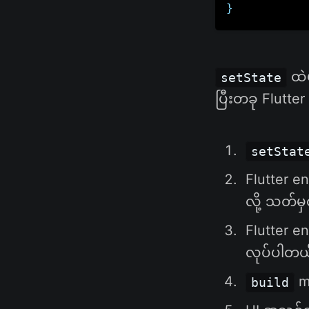
}
ထဲမ
setState
ပြီးတခု Flutt
setStat
Flutter en
လို့ သတ်
Flutter en
လုပ်ပါတယ
me
build