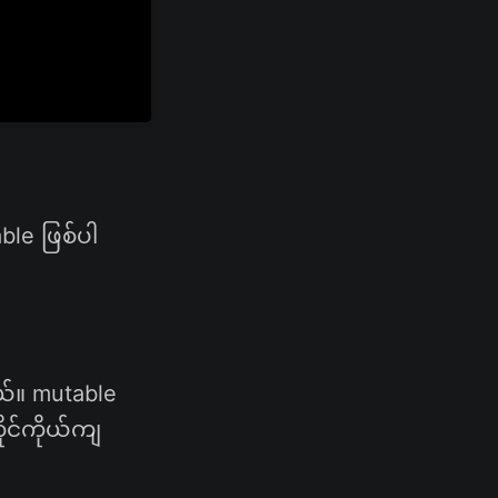
able ဖြစ်ပါ
ယ်။ mutable
ိုင်ကိုယ်ကျ