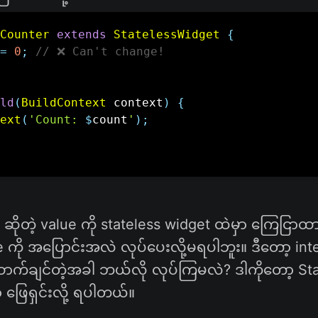
Counter
extends
StatelessWidget
{
=
0
;
// ❌ Can't change!
ld
(
BuildContext
 context
)
{
ext
(
'Count: 
$
count
'
)
;
ဆိုတဲ့ value ကို stateless widget ထဲမှာ ကြေငြာထ
 ကို အပြောင်းအလဲ လုပ်ပေးလို့မရပါဘူး။ ဒီတော့ inter
က်ချင်တဲ့အခါ ဘယ်လို လုပ်ကြမလဲ? ဒါကိုတော့ Sta
့ ဖြေရှင်းလို့ ရပါတယ်။