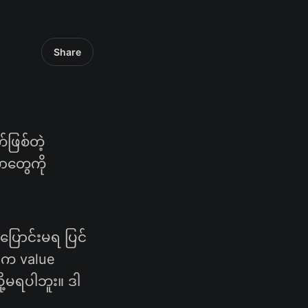
Share
ဖြစ်တဲ့
ာတွေကို
ပြောင်းမရ​ ပြင်
င်က value
ု့မရပါဘူး။ ဒါ