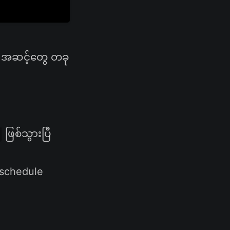
့ အဆင့်တွေ တခု
ဖြစ်သွားပြီ
 (schedule