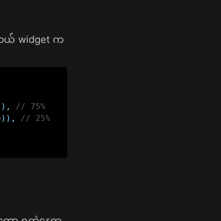
 ဘယ် widget က
)
)
,
// 75%
e
)
)
,
// 25%
တော့ ရတဲ့နေရာ