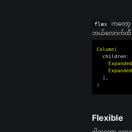
ကတော
flex
ဘယ်လောက်ထိ e
Column
(
  children
:
Expanded
Expanded
]
,
)
Flexible
ဒါကတော့ expan