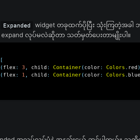
့
widget တခုထက်ပိုပြီး သုံးကြတဲ့အခါ
Expanded
xpand လုပ်မလဲဆိုတာ သတ်မှတ်ပေးတာမျိုးပါ။
[
(
flex
:
3
,
 child
:
Container
(
color
:
Colors
.
red
(
flex
:
1
,
 child
:
Container
(
color
:
Colors
.
blu
ded အလုပ်လုပ်ပုံနဲ့ အနည်းငယ် ဆင်ပါတယ်။ သူ့ကို