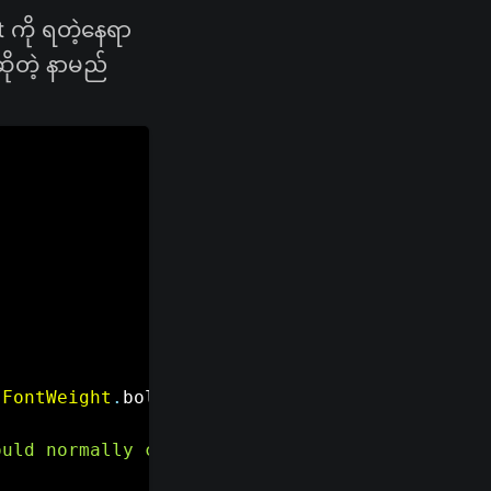
 ကို ရတဲ့နေရာ
ိုတဲ့ နာမည်
FontWeight
.
bold
)
)
,
ould normally cause overflow!"
,