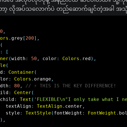
ော့ လိုအပ်သလောက်ပဲ တည်ဆောက်ချင်တဲ့အခါ အသု
0
,
ors
.
grey
[
200
]
,
(
:
[
ner
(
width
:
50
,
 color
:
Colors
.
red
)
,
le
(
d
:
Container
(
lor
:
Colors
.
orange
,
dth
:
80
,
// ⚡ THIS IS THE KEY DIFFERENCE!
ild
:
Center
(
child
:
Text
(
'FLEXIBLE\n"I only take what I n
  textAlign
:
TextAlign
.
center
,
  style
:
TextStyle
(
fontWeight
:
FontWeight
.
bo
)
,