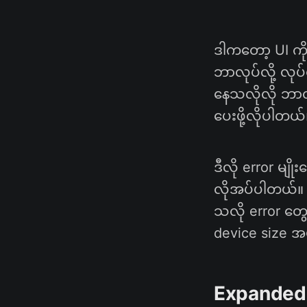
ဒါကတော့ UI ကို
ဘာလုပ်လို့ လုပ
နေသလိုလို ဘာလို
ပေးဖို့လိုပါတယ်
ဒီလို error မျို
လိုအပ်ပါတယ်။ Ex
သလို error တွ
device size အမျ
Expanded