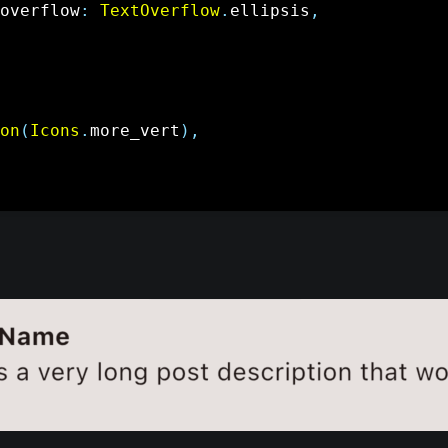
overflow
:
TextOverflow
.
ellipsis
,
on
(
Icons
.
more_vert
)
,