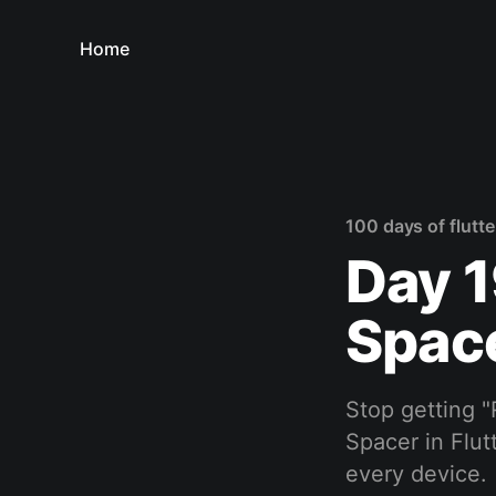
Home
100 days of flutte
Day 1
Spac
Stop getting 
Spacer in Flut
every device.