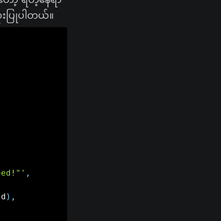
ံးပြုပါတယ်။
eed!"'
,
ld
)
,