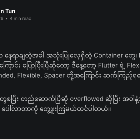
in Tun
26
•
4 min read
ှာ နေရာချတဲ့အခါ အသုံးပြုလေ့ရှိတဲ့ Container တွေ၊
ာင်း ပြောပြီးပြီဆိုတော့ ဒီနေ့တော့ Flutter ရဲ့ Fle
nded, Flexible, Spacer တို့အကြောင်း ဆက်ကြည့်ရ
 တွေစပြီး တည်ဆောက်ပြီဆို overflowed ဆိုပြီး အဝါနဲ့
း ပေါ်လာတာကို တွေ့ဖူးကြမယ်ထင်ပါတယ်။