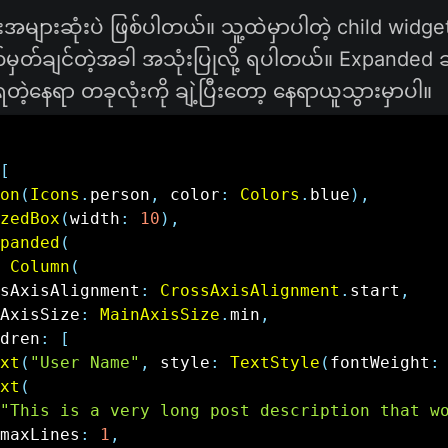
များဆုံးပဲ ဖြစ်ပါတယ်။ သူ့ထဲမှာပါတဲ့ child widget
်မှတ်ချင်တဲ့အခါ အသုံးပြုလို့ ရပါတယ်။ Expanded ဆ
ို့ရတဲ့နေရာ တခုလုံးကို ချဲ့ပြီးတော့ နေရာယူသွားမှာပါ။
[
on
(
Icons
.
person
,
 color
:
Colors
.
blue
)
,
zedBox
(
width
:
10
)
,
panded
(
Column
(
sAxisAlignment
:
CrossAxisAlignment
.
start
,
AxisSize
:
MainAxisSize
.
min
,
dren
:
[
xt
(
"User Name"
,
 style
:
TextStyle
(
fontWeight
:
xt
(
"This is a very long post description that w
maxLines
:
1
,