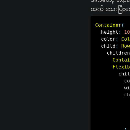
ထက် သေးပြီးတ
Container
(
  height
:
10
  color
:
Col
  child
:
Row
    children
Contai
Flexib
        chil
          co
          wi
          ch
            
            
            
)
,