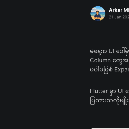
Arkar M
21 Jan 20
မနေ့က UI ပေါ်မ
Column တွေအကြေ
မပါမဖြစ် Expa
Flutter မှာ UI
ပြထားသလိုမျို