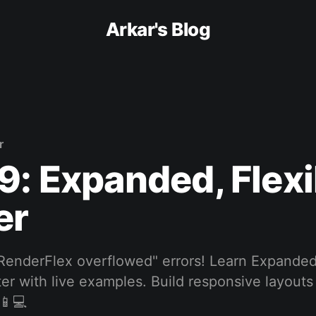
Arkar's Blog
r
9: Expanded, Flexi
er
"RenderFlex overflowed" errors! Learn Expanded 
ter with live examples. Build responsive layouts
 📱💻