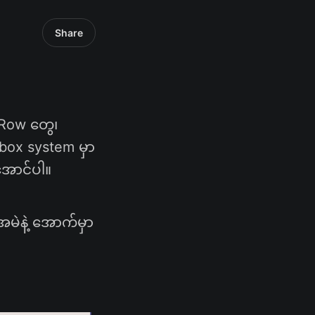
Share
 Row တွေ၊
xbox system မှာ
အောင်ပါ။
အမဲနဲ့ အောက်မှာ