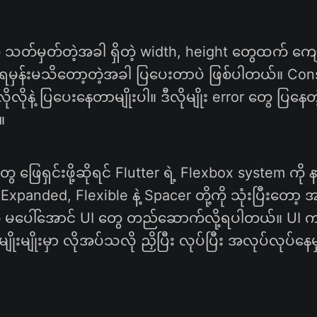
 သတ်မှတ်တဲ့အခါ ရှိတဲ့ width, height တွေထက် ကျော
်ရမှန်းမသိတော့တဲ့အခါ ပြပေးတာပဲ ဖြစ်ပါတယ်။ Cons
လိုနဲ့ ပြပေးနေတာမျိုးပါ။ ဒီလိုမျိုး error တွေ ပြနေတ
။
းတွေ ဖြေရှင်းဖို့ဆိုရင် Flutter ရဲ့ Flexbox system ကို
panded, Flexible နဲ့ Spacer တို့ကို သုံးပြီးတော့ 
ေ မပေါ်အောင် UI တွေ တည်ဆောက်လို့ရပါတယ်။ UI က
ိုးမျိုးမှာ လိုအပ်သလို ညှိပြီး လုပ်ပြီး အလုပ်လုပ်နေမ