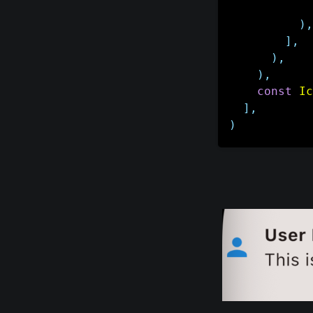
            
)
,
]
,
)
,
)
,
const
Ic
]
,
)